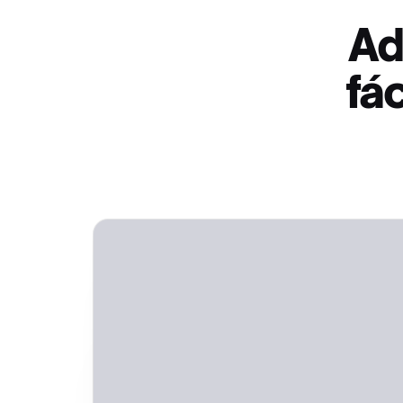
Ad
fá