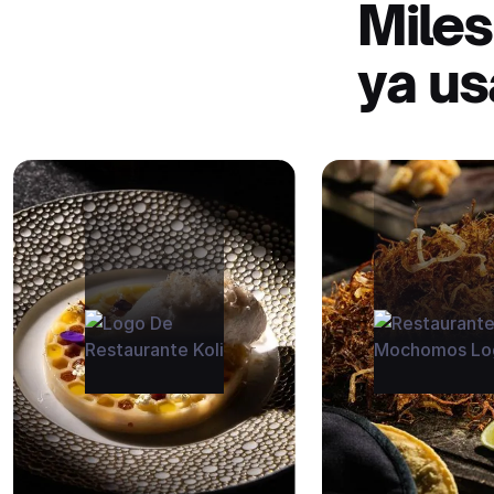
Miles
ya us