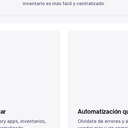
inventario es más fácil y centralizado.
gar
Automatización q
ry apps, inventarios,
Olvídate de errores y 
ntralizado.
vender más y sin compl