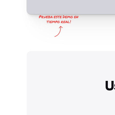
Prueba este Demo en
tiempo real!
U