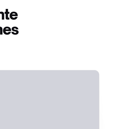
nte
nes