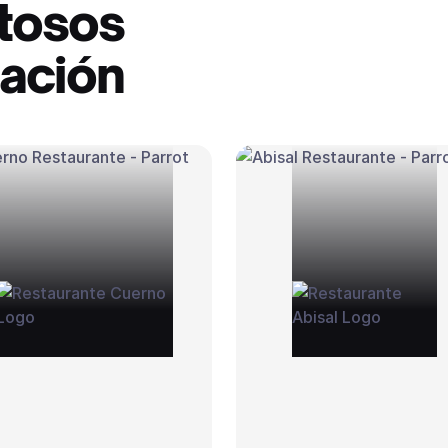
itosos
ración