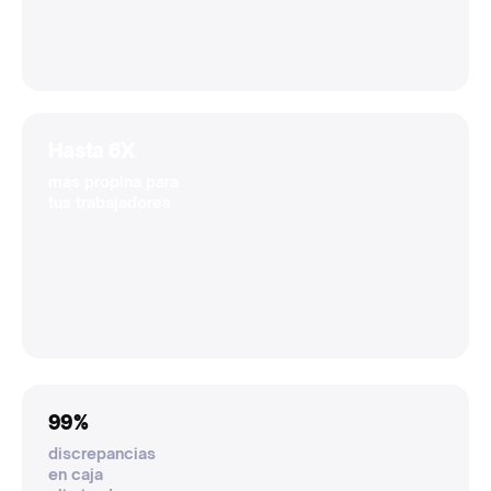
Hasta 6X
más propina para
tus trabajadores
99%
discrepancias
en caja