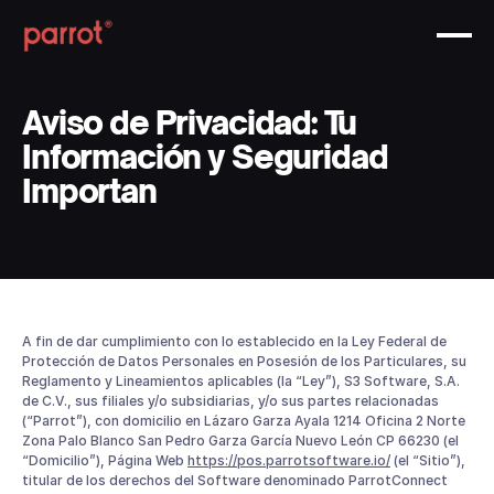
Aviso de Privacidad: Tu
Información y Seguridad
Importan
A fin de dar cumplimiento con lo establecido en la Ley Federal de
Protección de Datos Personales en Posesión de los Particulares, su
Reglamento y Lineamientos aplicables (la “Ley”), S3 Software, S.A.
de C.V., sus filiales y/o subsidiarias, y/o sus partes relacionadas
(“Parrot”), con domicilio en Lázaro Garza Ayala 1214 Oficina 2 Norte
Zona Palo Blanco San Pedro Garza García Nuevo León CP 66230 (el
“Domicilio”), Página Web
https://pos.parrotsoftware.io/
(el “Sitio”),
titular de los derechos del Software denominado ParrotConnect