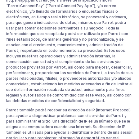
https://
app.parrot.rest
y/o a través de la aplicación móvil
“ParrotConnectPay” (“ParrotConnectPay App”), y/o correo
electrónico, y/o llenado de formularios o encuestas físicas o
electrónicas, en tiempo real o histórico, se procesará y ordenará,
para que genere indicadores de datos, mismos que Parrot podrá
usar para tomar decisiones pertinentes a su negocio. Toda la
información que sea recopilada podrá ser utilizada por Parrot con
fines estadísticos, de manera genérica y no personalizada, y se
asocian con el crecimiento, mantenimiento y administración de
Parrot, respetando en todo momento su privacidad. Estos usos
incluyen nuestras operaciones y administración internas, la
comunicación con usted y el cumplimiento de los servicios y/o
productos provistos por Parrot, así como para mejorar, desarrollar,
perfeccionar y, proporcionar los servicios de Parrot, a través de sus
partes relacionadas, filiales, o proveedores autorizados y/o aliados
comerciales, estableciendo las medidas adecuadas a fin de limitar el
uso de la información recabada de usted, únicamente para fines
legales y autorizados de conformidad con este Aviso, así como con
las debidas medidas de confidencialidad y seguridad.
Parrot también podrá recabar su dirección de IP (Internet Protocol)
para ayudar a diagnosticar problemas con el servidor de Parrot y
para administrar el Sitio. Una dirección de IP es un número que se le
asigna a su computadora cuando usa Internet. Su dirección de IP
también es utilizada para ayudar a identificarle dentro de una sesión
particular y para recolectar información demográfica general.