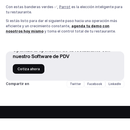
Con estas banderas verdes ✅,
Parrot
es la elección inteligente para
tu restaurante.
Si estás listo para dar el siguiente paso hacia una operación más
eficiente y un crecimiento constante,
agenda tu demo con
nosotros hoy mismo
y toma el control total de tu restaurante.
Optimiza la operación de tu restaurante con
nuestro Software de PDV
Cotiza ahora
Compartir en
Twitter
Facebook
LinkedIn
PRUEBA PARROT SOFTWARE AHORA