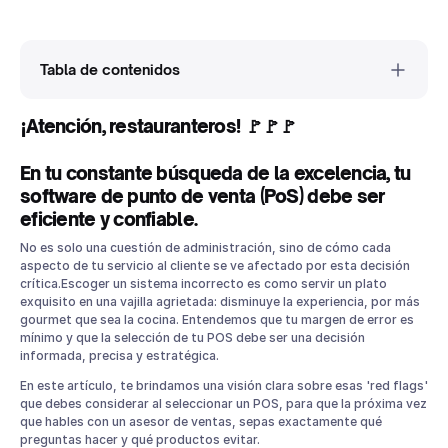
Tabla de contenidos
¡Atención, restauranteros! 🚩🚩🚩
¡Atención, restauranteros! 🚩🚩🚩
En tu constante búsqueda de la excelencia, tu software de
punto de venta (PoS) debe ser eficiente y confiable.
En tu constante búsqueda de la excelencia, tu
Mala Atención al Cliente
software de punto de venta (PoS) debe ser
Interfaz Complicada u Obsoleta
eficiente y confiable.
Deficiencias de Estabilidad
No es solo una cuestión de administración, sino de cómo cada
Costos Ocultos y Tarifas Adicionales
aspecto de tu servicio al cliente se ve afectado por esta decisión
crítica.Escoger un sistema incorrecto es como servir un plato
Escalabilidad Limitada
exquisito en una vajilla agrietada: disminuye la experiencia, por más
El crecimiento es el objetivo de todo restaurante exitoso,
gourmet que sea la cocina. Entendemos que tu margen de error es
pero ¿está tu sistema POS listo para el reto?
mínimo y que la selección de tu POS debe ser una decisión
Conclusión
informada, precisa y estratégica.
En este artículo, te brindamos una visión clara sobre esas 'red flags'
que debes considerar al seleccionar un POS, para que la próxima vez
que hables con un asesor de ventas, sepas exactamente qué
preguntas hacer y qué productos evitar.