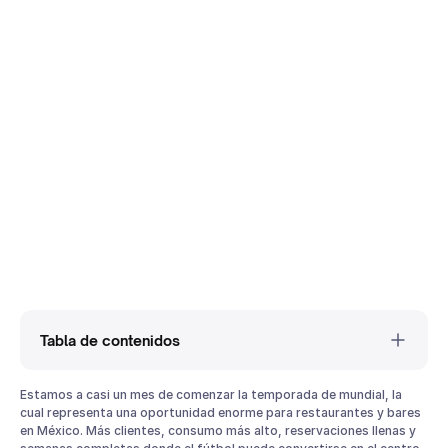
Tabla de contenidos
¿Por qué el Mundial 2026 será distinto para restaurantes y
Estamos a casi un mes de comenzar la temporada de mundial, la
bares en México?
cual representa una oportunidad enorme para restaurantes y bares
en México. Más clientes, consumo más alto, reservaciones llenas y
¿Qué es el ambush marketing y por qué puede afectar a tu