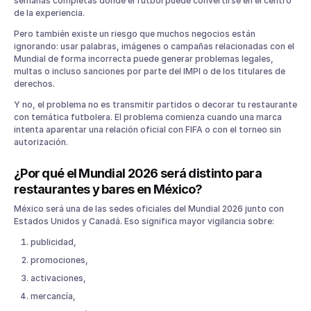
semanas completas donde el fútbol puede convertirse en el centro
restaurante?
de la experiencia.
Palabras y términos que los restaurantes deberían evitar
durante el Mundial 2026
Pero también existe un riesgo que muchos negocios están
Lo que SÍ puedes hacer en tu restaurante o bar durante el
ignorando: usar palabras, imágenes o campañas relacionadas con el
Mundial
Mundial de forma incorrecta puede generar problemas legales,
multas o incluso sanciones por parte del IMPI o de los titulares de
Ejemplos más seguros para promociones y campañas
derechos.
¿Puedo transmitir partidos del Mundial en mi restaurante?
Y no, el problema no es transmitir partidos o decorar tu restaurante
¿Qué sanciones puede recibir un restaurante?
con temática futbolera. El problema comienza cuando una marca
Checklist legal para restaurantes y bares rumbo al Mundial
intenta aparentar una relación oficial con FIFA o con el torneo sin
2026
autorización.
Evita:
¿Por qué el Mundial 2026 será distinto para
Sí puedes:
restaurantes y bares en México?
La oportunidad real para restaurantes en el Mundial 2026
México será una de las sedes oficiales del Mundial 2026 junto con
Estados Unidos y Canadá. Eso significa mayor vigilancia sobre:
publicidad,
promociones,
activaciones,
mercancía,