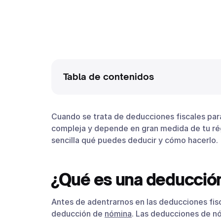
Tabla de contenidos
¿Qué es una deducción de nómina?
Cuando se trata de deducciones fiscales para
Consumos en restaurantes y regímenes f
compleja y depende en gran medida de tu rég
Gestión de nómina y aspectos fiscales r
sencilla qué puedes deducir y cómo hacerlo.
Beneficios fiscales y deducciones relac
Conclusión
¿Qué es una deducció
Antes de adentrarnos en las deducciones fi
deducción de
nómina
. Las deducciones de nó