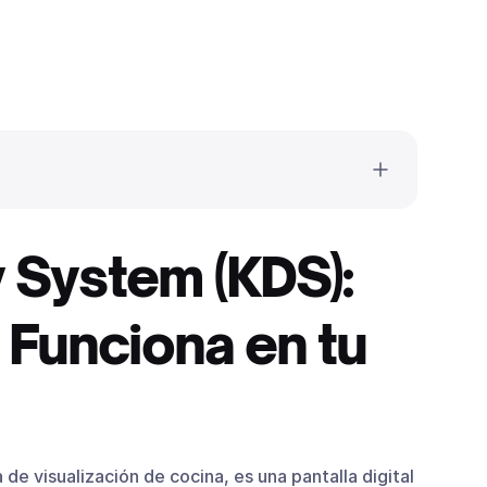
)?
y System (KDS):
a real
Funciona en tu
DS?
mandas
lización
a sucursal
a de visualización de cocina, es una pantalla digital