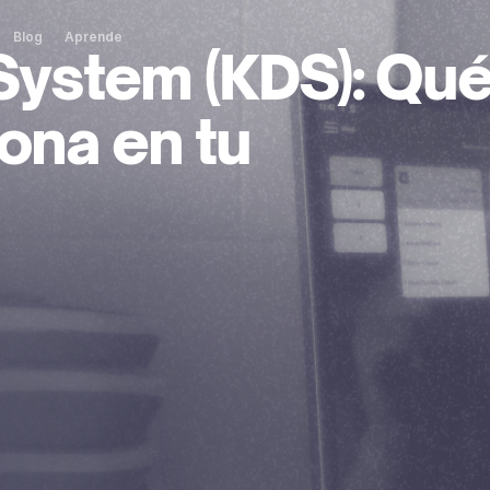
Blog
Aprende
 System (KDS): Qu
ona en tu