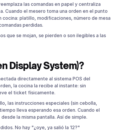
s que cuestan dinero
 reemplaza las comandas en papel y centraliza
ina. Cuando el mesero toma una orden en el punto
 con tu POS
n cocina: platillo, modificaciones, número de mesa
 restaurantes
n comandas perdidas.
impresora de cocina?
s que se mojan, se pierden o son ilegibles a las
ños?
en Display System)?
a pantalla?
onectada directamente al sistema POS del
en, la cocina la recibe al instante: sin
eve el ticket físicamente.
lo, las instrucciones especiales (sin cebolla,
 tiempo lleva esperando esa orden. Cuando el
 desde la misma pantalla. Así de simple.
dos. No hay "¿oye, ya salió la 12?"