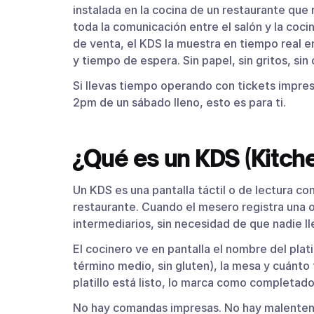
Qué pasa cuando operas sin KDS: errore
instalada en la cocina de un restaurante que
toda la comunicación entre el salón y la coc
KDS Parrot: Gestión de Cocina Integrada
de venta, el KDS la muestra en tiempo real e
Preguntas frecuentes sobre el KDS para
y tiempo de espera. Sin papel, sin gritos, si
¿Un KDS reemplaza completamente la 
Si llevas tiempo operando con tickets impreso
¿Qué tan difícil es instalar un KDS?
2pm de un sábado lleno, esto es para ti.
¿El KDS funciona si se va el internet?
¿El KDS sirve para restaurantes peque
¿Qué es un KDS (Kitch
¿Qué pasa si el cocinero no sabe usar l
Un KDS es una pantalla táctil o de lectura c
restaurante. Cuando el mesero registra una ord
intermediarios, sin necesidad de que nadie ll
El cocinero ve en pantalla el nombre del platil
término medio, sin gluten), la mesa y cuánto
platillo está listo, lo marca como completado
No hay comandas impresas. No hay malentendi