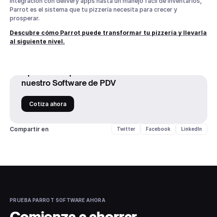
integración con delivery apps hasta un manejo fácil de inventarios,
Parrot es el sistema que tu pizzería necesita para crecer y
prosperar.
Descubre cómo Parrot puede transformar tu pizzería y llevarla
al siguiente nivel.
Optimiza la operación de tu restaurante con
nuestro Software de PDV
Cotiza ahora
Compartir en
Twitter
Facebook
LinkedIn
PRUEBA PARROT SOFTWARE AHORA