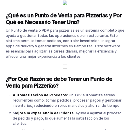
2. Terminal de Pago Inteligente
3. Manejo de Multimarca y Multisucursal
¿Qué es un Punto de Venta para Pizzerías y Por
4. Menu Maker Remoto
Qué es Necesario Tener Uno?
5. Sistemas Operativos Modernos (Pantallas Android)
6. Manejo Fácil de Inventarios
Un Punto de venta o PDV para pizzerías es un sistema completo que
ayuda a gestionar todas las operaciones de un restaurante. Este
7. Gestión de Empleados
sistema permite tomar pedidos, controlar inventarios, integrar
8. Reportes y Análisis
apps de delivery y generar informes en tiempo real. Este software
9. Programas de Fidelización
es esencial para agilizar las tareas diarias, mejorar la eficiencia y
ofrecer una mejor experiencia a los clientes.
¿Cuál es el Mejor Software para tu Pizzería?
Parrot Software: La Solución Perfecta para tu Pizzería
¿Por Qué Razón se debe Tener un Punto de
Venta para Pizzerías?
Automatización de Procesos:
Un TPV automatiza tareas
recurrentes como: tomar pedidos, procesar pagos y gestionar
inventarios, reduciendo errores manuales y ahorrando tiempo.
M
ejora la
e
xperiencia del
c
liente
: Ayuda a agilizar el proceso
de pedido y pago, lo que aumenta la satisfacción de los
clientes.