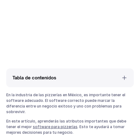
Tabla de contenidos
¿Qué es un Punto de Venta para Pizzerías y Por Qué es
En la industria de las pizzerías en México, es importante tener el
Necesario Tener Uno?
software adecuado. El software correcto puede marcar la
diferencia entre un negocio exitoso y uno con problemas para
¿Por Qué Razón se debe Tener un Punto de Venta para
sobrevivir.
Pizzerías?
¿Qué Características debe tener el Mejor Software para
En este artículo, aprenderás las atributos importantes que debe
Pizzerías?
tener el mejor
software para pizzerías
. Esto te ayudará a tomar
mejores decisiones para tu negocio.
1. Integración con Delivery Apps