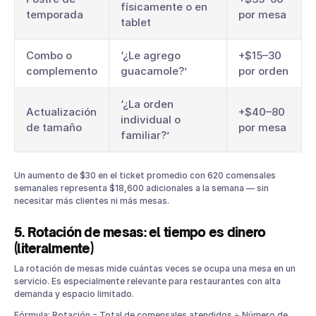
físicamente o en
temporada
por mesa
tablet
Combo o
‘¿Le agrego
+$15–30
complemento
guacamole?’
por orden
‘¿La orden
Actualización
+$40–80
individual o
de tamaño
por mesa
familiar?’
Un aumento de $30 en el ticket promedio con 620 comensales
semanales representa $18,600 adicionales a la semana — sin
necesitar más clientes ni más mesas.
5. Rotación de mesas: el tiempo es dinero
(literalmente)
La rotación de mesas mide cuántas veces se ocupa una mesa en un
servicio. Es especialmente relevante para restaurantes con alta
demanda y espacio limitado.
Fórmula: Rotación = Total de comensales atendidos ÷ Número de