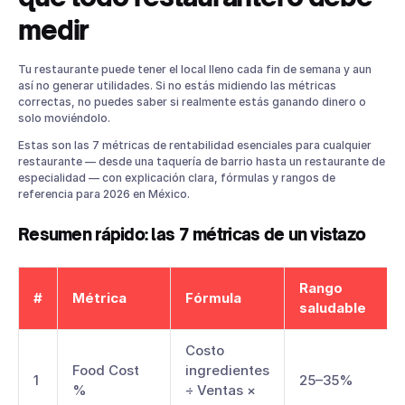
medir
2. Prime Cost: la métrica de rentabilidad más importante que
pocos miden
¿Por qué es tan importante?
Tu restaurante puede tener el local lleno cada fin de semana y aun
Rango saludable
así no generar utilidades. Si no estás midiendo las métricas
correctas, no puedes saber si realmente estás ganando dinero o
3. Margen de contribución por platillo: lo que realmente te
deja cada producto
solo moviéndolo.
Por qué importa más que el food cost %
Estas son las 7 métricas de rentabilidad esenciales para cualquier
restaurante — desde una taquería de barrio hasta un restaurante de
Ejemplo
especialidad — con explicación clara, fórmulas y rangos de
4. Ticket promedio: cómo calcular y aumentar el gasto por
referencia para 2026 en México.
comensal
Ejemplo
Resumen rápido: las 7 métricas de un vistazo
¿Cómo mejorar el ticket promedio?
5. Rotación de mesas: el tiempo es dinero (literalmente)
Rango
Ejemplo
#
Métrica
Fórmula
saludable
Rangos de referencia
Qué hacer si la rotación de mesas es baja
Costo
6. RevPASH: el indicador de rentabilidad más sofisticado que
Food Cost
ingredientes
pocos restauranteros usan
1
25–35%
%
÷ Ventas ×
¿Por qué es útil el RevPASH?