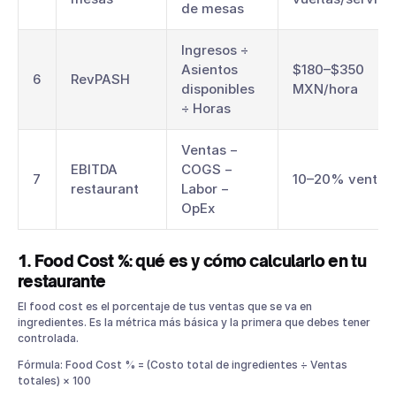
de mesas
Ingresos ÷
Asientos
$180–$350
6
RevPASH
disponibles
MXN/hora
÷ Horas
Ventas −
EBITDA
COGS −
7
10–20% ventas
restaurant
Labor −
OpEx
1. Food Cost %: qué es y cómo calcularlo en tu
restaurante
El food cost es el porcentaje de tus ventas que se va en
ingredientes. Es la métrica más básica y la primera que debes tener
controlada.
Fórmula: Food Cost % = (Costo total de ingredientes ÷ Ventas
totales) × 100