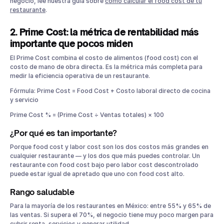
negocio, lee nuestra guía sobre
cómo calcular el food cost de tu
restaurante
.
2. Prime Cost: la métrica de rentabilidad más
importante que pocos miden
El Prime Cost combina el costo de alimentos (food cost) con el
costo de mano de obra directa. Es la métrica más completa para
medir la eficiencia operativa de un restaurante.
Fórmula: Prime Cost = Food Cost + Costo laboral directo de cocina
y servicio
Prime Cost % = (Prime Cost ÷ Ventas totales) × 100
¿Por qué es tan importante?
Porque food cost y labor cost son los dos costos más grandes en
cualquier restaurante — y los dos que más puedes controlar. Un
restaurante con food cost bajo pero labor cost descontrolado
puede estar igual de apretado que uno con food cost alto.
Rango saludable
Para la mayoría de los restaurantes en México: entre 55% y 65% de
las ventas. Si supera el 70%, el negocio tiene muy poco margen para
cubrir renta, servicios y generar utilidad.