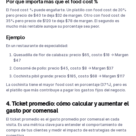
Por qué importa más que el food cost %
El food cost % puede engañarte. Un platillo con food cost de 20%
pero precio de $40 te deja $32 de margen. Otro con food cost de
35% pero precio de $120 te deja $78 de margen. El segundo es
mucho más rentable aunque su porcentaje sea peor.
Ejemplo
En un restaurante de especialidad:
Quesadilla de flor de calabaza: precio $65, costo $18 → Margen
$47
Consomé de pollo: precio $45, costo $8 → Margen $37
Cochinita pibil grande: precio $185, costo $68 → Margen $117
La cochinita tiene el mayor food cost en porcentaje (37%), pero es
el platillo que más contribuye a pagar los gastos fijos del negocio.
4. Ticket promedio: cómo calcular y aumentar el
gasto por comensal
El ticket promedio es el gasto promedio por comensal en cada
visita. Es una métrica clave para entender el comportamiento de
compra de tus clientes y medir el impacto de estrategias de venta
sugestiva.