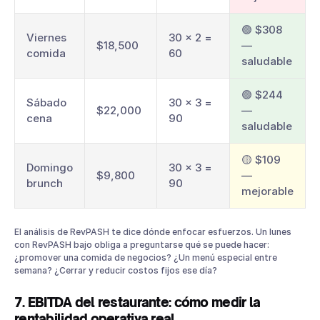
🟢 $308
Viernes
30 × 2 =
$18,500
—
comida
60
saludable
🟢 $244
Sábado
30 × 3 =
$22,000
—
cena
90
saludable
🟡 $109
Domingo
30 × 3 =
$9,800
—
brunch
90
mejorable
El análisis de RevPASH te dice dónde enfocar esfuerzos. Un lunes
con RevPASH bajo obliga a preguntarse qué se puede hacer:
¿promover una comida de negocios? ¿Un menú especial entre
semana? ¿Cerrar y reducir costos fijos ese día?
7. EBITDA del restaurante: cómo medir la
rentabilidad operativa real