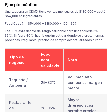
Ejemplo práctico
Una taquería en CDMX tiene ventas mensuales de $180,000 y gastó
$54,000 en ingredientes.
Food Cost % = $54,000 ÷ $180,000 × 100 = 30%
Ese 30% está dentro del rango saludable para una taquería (25–
32%). Si fuera 40%, habría que investigar dónde se pierde: merma,
porciones irregulares, precios de compra desactualizados o robo.
Food
Tipo de
cost
Nota
negocio
saludable
Volumen alto
Taquería /
25–32%
compensa margen
Antojería
menor
Mayor
Restaurante
diferenciación
de
28–35%
permite precios