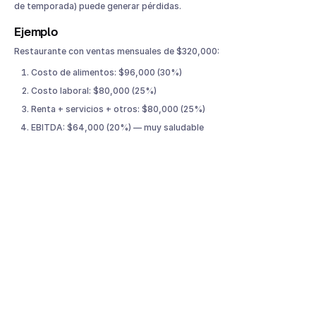
de temporada) puede generar pérdidas.
Ejemplo
Restaurante con ventas mensuales de $320,000:
Costo de alimentos: $96,000 (30%)
Costo laboral: $80,000 (25%)
Renta + servicios + otros: $80,000 (25%)
EBITDA: $64,000 (20%) — muy saludable
¿Con qué frecuencia debes revisar las métricas
de rentabilidad de tu restaurante?
No todas las métricas requieren la misma frecuencia de revisión:
Diario: ventas totales, ticket promedio, rotación de mesas
Semanal: food cost real vs ideal, RevPASH por período
Mensual: Prime Cost, margen de contribución por platillo
Trimestral: EBITDA, análisis completo de rentabilidad
La clave no es medirlas todas con la misma frecuencia, sino saber
cuáles pueden cambiar rápido (food cost, ticket) y cuáles reflejan