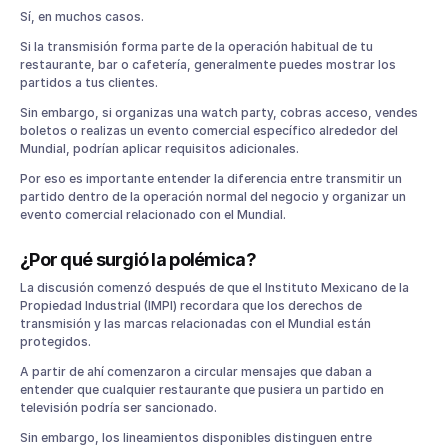
restaurantes
Sí, en muchos casos.
¿Necesito permiso de FIFA para transmitir el Mundial 2026
en mi restaurante?
Si la transmisión forma parte de la operación habitual de tu
restaurante, bar o cafetería, generalmente puedes mostrar los
¿Cuánto cobra FIFA por transmitir el Mundial?
partidos a tus clientes.
¿Puedo cobrar cover para ver el Mundial en mi bar?
Sin embargo, si organizas una watch party, cobras acceso, vendes
¿Dónde solicito una licencia para transmitir los partidos?
boletos o realizas un evento comercial específico alrededor del
¿Puedo usar una cuenta personal de streaming?
Mundial, podrían aplicar requisitos adicionales.
¿Puedo usar el logo oficial del Mundial 2026 en mis
Por eso es importante entender la diferencia entre transmitir un
promociones?
partido dentro de la operación normal del negocio y organizar un
evento comercial relacionado con el Mundial.
¿Por qué surgió la polémica?
La discusión comenzó después de que el Instituto Mexicano de la
Propiedad Industrial (IMPI) recordara que los derechos de
transmisión y las marcas relacionadas con el Mundial están
protegidos.
A partir de ahí comenzaron a circular mensajes que daban a
entender que cualquier restaurante que pusiera un partido en
televisión podría ser sancionado.
Sin embargo, los lineamientos disponibles distinguen entre