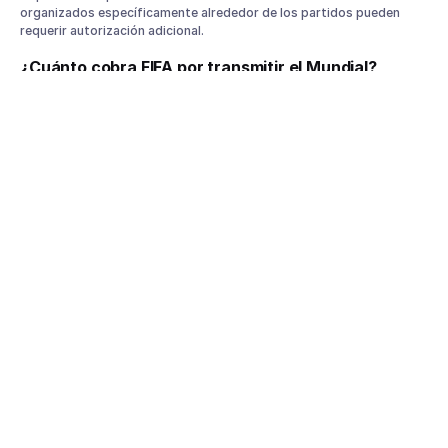
organizados específicamente alrededor de los partidos pueden
requerir autorización adicional.
¿Cuánto cobra FIFA por transmitir el Mundial?
Las licencias para determinados eventos comerciales pueden
comenzar alrededor de los 1,000 dólares y aumentar según la
capacidad del evento.
¿Puedo cobrar cover para ver el Mundial en mi bar?
Cobrar entrada puede convertir la actividad en un evento comercial
sujeto a requisitos específicos.
¿Dónde solicito una licencia para transmitir los
partidos?
Las solicitudes relacionadas con Public Viewing se gestionan a
través del portal oficial de FIFA.
¿Puedo usar una cuenta personal de streaming?
Las cuentas personales suelen estar diseñadas para uso doméstico
y podrían no cubrir usos comerciales.
¿Puedo usar el logo oficial del Mundial 2026 en mis