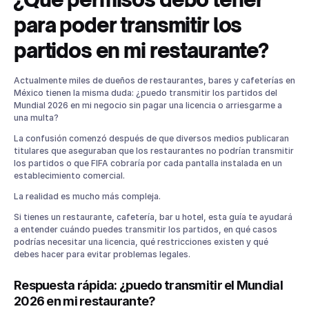
restaurante?
para poder transmitir los
¿Por qué surgió la polémica?
¿La FIFA cobrará por transmitir los partidos?
partidos en mi restaurante?
¿Qué es el Public Viewing de FIFA?
Caso 1: Restaurantes, bares y cafeterías que transmiten
Actualmente miles de dueños de restaurantes, bares y cafeterías en
partidos como parte de su operación normal
México tienen la misma duda: ¿puedo transmitir los partidos del
Caso 2: Watch parties y eventos especiales
Mundial 2026 en mi negocio sin pagar una licencia o arriesgarme a
¿Dónde se tramita una licencia para transmitir el Mundial?
una multa?
¿Cuánto cuesta una licencia FIFA?
La confusión comenzó después de que diversos medios publicaran
titulares que aseguraban que los restaurantes no podrían transmitir
¿Necesito registrarme si solo tengo una televisión en mi
cafetería?
los partidos o que FIFA cobraría por cada pantalla instalada en un
establecimiento comercial.
¿Puedo usar una cuenta personal de streaming?
La realidad es mucho más compleja.
¿Puedo cobrar cover para ver el Mundial?
¿Puedo hacer promociones relacionadas con el Mundial?
Si tienes un restaurante, cafetería, bar u hotel, esta guía te ayudará
a entender cuándo puedes transmitir los partidos, en qué casos
¿Puedo usar el logo del Mundial 2026?
podrías necesitar una licencia, qué restricciones existen y qué
¿Las multas realmente pueden llegar a millones de pesos?
debes hacer para evitar problemas legales.
Checklist: ¿está listo tu restaurante para el Mundial 2026?
Conclusión
Respuesta rápida: ¿puedo transmitir el Mundial
2026 en mi restaurante?
Preguntas frecuentes sobre transmitir el Mundial 2026 en