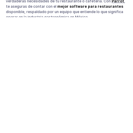
verdaderas necesidades de tu restaurante o cafetería. Con
Parrot
,
te aseguras de contar con el
mejor software para restaurantes
disponible, respaldado por un equipo que entiende lo que significa
operar en la industria gastronómica en México.
Agenda hoy una demo gratuita y descubre cómo Parrot puede
llevar tu restaurante o cafetería al siguiente nivel.
Cuando
manejas un restaurante de servicio rápido o una cafetería, lo último
que quieres es estar atrapado entre montañas de papeles, sistemas
complicados o tener que adivinar cuántos ingredientes te quedan
para el día.
Optimiza la operación de tu restaurante con
nuestro Software de PDV
Cotiza ahora
Compartir en
Twitter
Facebook
LinkedIn