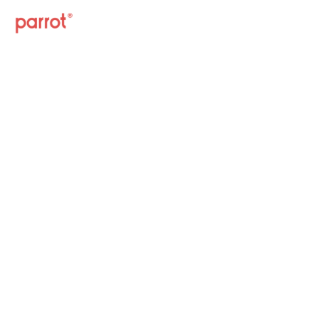
Cafetería
Restaurantes
Software
99 razones para usar Parrot
Software en tu Restaurante o
Cafetería
Oct 8, 2024