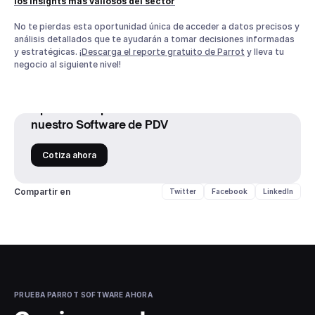
los insights más valiosos del sector
No te pierdas esta oportunidad única de acceder a datos precisos y
análisis detallados que te ayudarán a tomar decisiones informadas
y estratégicas. ¡
Descarga el reporte gratuito de Parrot
y lleva tu
negocio al siguiente nivel!
Optimiza la operación de tu restaurante con
nuestro Software de PDV
Cotiza ahora
Compartir en
Twitter
Facebook
LinkedIn
PRUEBA PARROT SOFTWARE AHORA