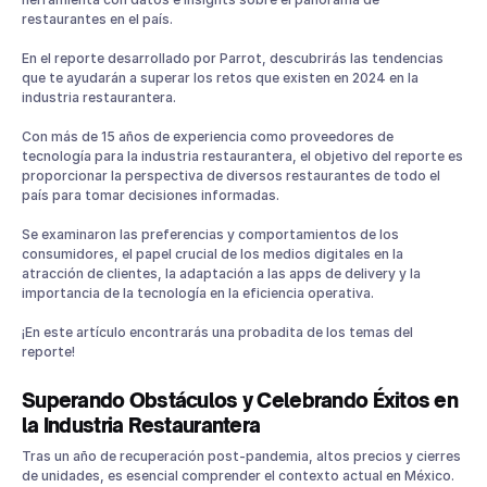
Innovaciones Tecnológicas: para la Experiencia del
restaurantes en el país.
Comensal en 2024
El futuro del restaurante es ahora
En el reporte desarrollado por Parrot, descubrirás las tendencias
que te ayudarán a superar los retos que existen en 2024 en la
industria restaurantera.
Con más de 15 años de experiencia como proveedores de
tecnología para la industria restaurantera, el objetivo del reporte es
proporcionar la perspectiva de diversos restaurantes de todo el
país para tomar decisiones informadas.
Se examinaron las preferencias y comportamientos de los
consumidores, el papel crucial de los medios digitales en la
atracción de clientes, la adaptación a las apps de delivery y la
importancia de la tecnología en la eficiencia operativa.
¡En este artículo encontrarás una probadita de los temas del
reporte!
Superando Obstáculos y Celebrando Éxitos en
la Industria Restaurantera
Tras un año de recuperación post-pandemia, altos precios y cierres
de unidades, es esencial comprender el contexto actual en México.