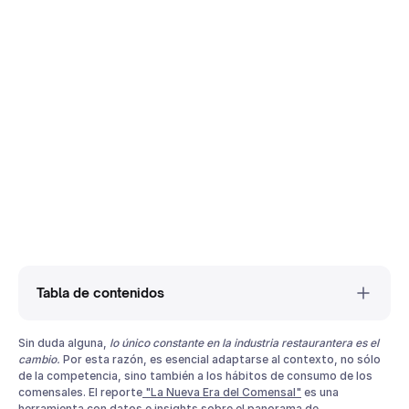
Tabla de contenidos
Superando Obstáculos y Celebrando Éxitos en la Industria
Sin duda alguna,
lo único constante en la industria restaurantera es el
Restaurantera
cambio.
Por esta razón, es esencial adaptarse al contexto, no sólo
de la competencia, sino también a los hábitos de consumo de los
Adaptando Estrategias a las Nuevas Generaciones de
comensales. El reporte
"La Nueva Era del Comensal"
es una
Comensales
herramienta con datos e insights sobre el panorama de