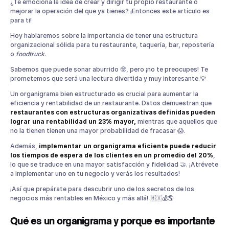
Qué es un organigrama y porque es importante en un
¿Te emociona la idea de crear y dirigir tu propio restaurante o
restaurante
mejorar la operación del que ya tienes? ¡Entonces este artículo es
para ti!
Estructura organizacional de un restaurante
Organigrama de un restaurante de comida rápida
Hoy hablaremos sobre la importancia de tener una estructura
organizacional sólida para tu restaurante, taquería, bar, repostería
Organigrama de una taquería
o
foodtruck
.
Organigrama de un bar
Sabemos que puede sonar aburrido 🤓, pero ¡no te preocupes! Te
¿Cómo hacer un organigrama para un restaurante?
prometemos que será una lectura divertida y muy interesante.💡
Un organigrama bien estructurado es crucial para aumentar la
eficiencia y rentabilidad de un restaurante. Datos demuestran que
restaurantes con estructuras organizativas definidas pueden
lograr una rentabilidad un 23% mayor,
mientras que aquellos que
no la tienen tienen una mayor probabilidad de fracasar 😱.
Además,
implementar un organigrama eficiente puede reducir
los tiempos de espera de los clientes en un promedio del 20%
,
lo que se traduce en una mayor satisfacción y fidelidad 🤝. ¡Atrévete
a implementar uno en tu negocio y verás los resultados!
¡Así que prepárate para descubrir uno de los secretos de los
negocios más rentables en México y más allá! 🇲🇽💰🌎
Qué es un organigrama y porque es importante