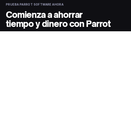
PRUEBA PARROT SOFTWARE AHORA
Comienza a ahorrar
tiempo y dinero con Parrot
Ahora es posible gestionar y operar un restaurante
desde un mismo sistema. Agenda una llamada hoy
para probar Parrot.
Cotiza ahora
Agenda llamada