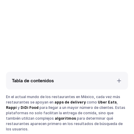
Tabla de contenidos
En el actual mundo de los restaurantes en México, cada vez más
¿Qué es un Algoritmo de Delivery?
restaurantes se apoyan en
apps de delivery
como
Uber Eats
,
Factores que Influyen en el Algoritmo
Rappi
y
DiDi Food
para llegar a un mayor número de clientes. Estas
Pedidos Anteriores
plataformas no solo facilitan la entrega de comida, sino que
también utilizan complejos
algoritmos
para determinar qué
Preferencias del Usuario
restaurantes aparecen primero en los resultados de búsqueda de
Restaurantes Relevantes
los usuarios.