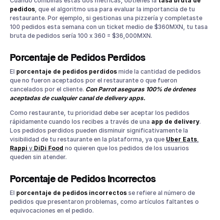
Cuando combinas estas dos métricas, obtienes la
tasa bruta de
pedidos
, que el algoritmo usa para evaluar la importancia de tu
restaurante. Por ejemplo, si gestionas una pizzería y completaste
100 pedidos esta semana con un ticket medio de $360MXN, tu tasa
bruta de pedidos sería 100 x 360 = $36,000MXN.
Porcentaje de Pedidos Perdidos
El
porcentaje de pedidos perdidos
mide la cantidad de pedidos
que no fueron aceptados por el restaurante o que fueron
cancelados por el cliente.
Con Parrot aseguras 100% de órdenes
aceptadas de cualquier canal de delivery apps.
Como restaurante, tu prioridad debe ser aceptar los pedidos
rápidamente cuando los recibes a través de una
app de delivery
.
Los pedidos perdidos pueden disminuir significativamente la
visibilidad de tu restaurante en la plataforma, ya que
Uber Eats
,
Rappi
y
DiDi Food
no quieren que los pedidos de los usuarios
queden sin atender.
Porcentaje de Pedidos Incorrectos
El
porcentaje de pedidos incorrectos
se refiere al número de
pedidos que presentaron problemas, como artículos faltantes o
equivocaciones en el pedido.