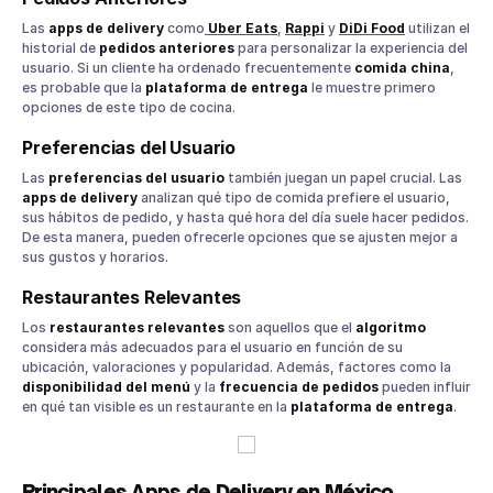
Las
apps de delivery
como
Uber Eats
,
Rappi
y
DiDi Food
utilizan el
historial de
pedidos anteriores
para personalizar la experiencia del
usuario. Si un cliente ha ordenado frecuentemente
comida china
,
es probable que la
plataforma de entrega
le muestre primero
opciones de este tipo de cocina.
Preferencias del Usuario
Las
preferencias del usuario
también juegan un papel crucial. Las
apps de delivery
analizan qué tipo de comida prefiere el usuario,
sus hábitos de pedido, y hasta qué hora del día suele hacer pedidos.
De esta manera, pueden ofrecerle opciones que se ajusten mejor a
sus gustos y horarios.
Restaurantes Relevantes
Los
restaurantes relevantes
son aquellos que el
algoritmo
considera más adecuados para el usuario en función de su
ubicación, valoraciones y popularidad. Además, factores como la
disponibilidad del menú
y la
frecuencia de pedidos
pueden influir
en qué tan visible es un restaurante en la
plataforma de entrega
.
Principales Apps de Delivery en México