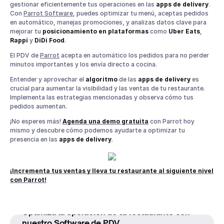
gestionar eficientemente tus operaciones en las
apps de delivery
.
Con
Parrot Software
, puedes optimizar tu menú, aceptas pedidos
en automático, manejas promociones, y analizas datos clave para
mejorar tu
posicionamiento en plataformas
como
Uber Eats
,
Rappi
y
DiDi Food
.
El PDV de
Parrot
acepta en automático los pedidos para no perder
minutos importantes y los envía directo a cocina.
Entender y aprovechar el
algoritmo
de las
apps de delivery
es
crucial para aumentar la visibilidad y las ventas de tu restaurante.
Implementa las estrategias mencionadas y observa cómo tus
pedidos aumentan.
¡No esperes más!
Agenda una demo gratuita
con Parrot hoy
mismo y descubre cómo podemos ayudarte a optimizar tu
presencia en las
apps de delivery
.
¡Incrementa tus ventas y lleva tu restaurante al siguiente nivel
con Parrot!
Optimiza la operación de tu restaurante con
nuestro Software de PDV