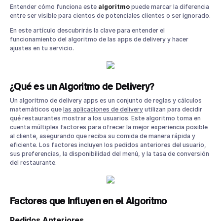
Principales Apps de Delivery en México
Entender cómo funciona este
algoritmo
puede marcar la diferencia
Uber Eats
entre ser visible para cientos de potenciales clientes o ser ignorado.
Rappi
En este artículo descubrirás la clave para entender el
DiDi Food
funcionamiento del algoritmo de las apps de delivery y hacer
ajustes en tu servicio.
Estrategias para Mejorar el Posicionamiento en Apps de
Delivery
Optimización del Menú
Promociones Destacadas
¿Qué es un Algoritmo de Delivery?
Frecuencia de Pedidos
Un algoritmo de delivery apps es un conjunto de reglas y cálculos
Aceptación Automática de Pedidos
matemáticos que
las aplicaciones de delivery
utilizan para decidir
qué restaurantes mostrar a los usuarios. Este algoritmo toma en
Métricas que Importan al Algoritmo
cuenta múltiples factores para ofrecer la mejor experiencia posible
Tasa Bruta de Pedidos
al cliente, asegurando que reciba su comida de manera rápida y
Porcentaje de Pedidos Perdidos
eficiente. Los factores incluyen los pedidos anteriores del usuario,
sus preferencias, la disponibilidad del menú, y la tasa de conversión
Porcentaje de Pedidos Incorrectos
del restaurante.
Porcentaje de Tiempo en Línea
Valoraciones
Importancia de Auditar Algoritmos y la Tasa Bruta de
Factores que Influyen en el Algoritmo
Pedidos
Cómo Parrot Software Puede Ayudarte
Pedidos Anteriores