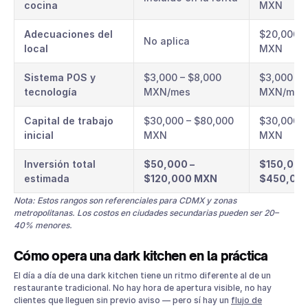
cocina
MXN
Adecuaciones del
$20,000 –
No aplica
local
MXN
Sistema POS y
$3,000 – $8,000
$3,000 – 
tecnología
MXN/mes
MXN/mes
Capital de trabajo
$30,000 – $80,000
$30,000 –
inicial
MXN
MXN
Inversión total
$50,000 –
$150,000
estimada
$120,000 MXN
$450,00
Nota: Estos rangos son referenciales para CDMX y zonas
metropolitanas. Los costos en ciudades secundarias pueden ser 20–
40% menores.
Cómo opera una dark kitchen en la práctica
El día a día de una dark kitchen tiene un ritmo diferente al de un
restaurante tradicional. No hay hora de apertura visible, no hay
clientes que lleguen sin previo aviso — pero sí hay un
flujo de