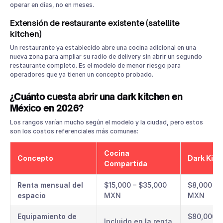
operar en días, no en meses.
Extensión de restaurante existente (satellite
kitchen)
Un restaurante ya establecido abre una cocina adicional en una
nueva zona para ampliar su radio de delivery sin abrir un segundo
restaurante completo. Es el modelo de menor riesgo para
operadores que ya tienen un concepto probado.
¿Cuánto cuesta abrir una dark kitchen en
México en 2026?
Los rangos varían mucho según el modelo y la ciudad, pero estos
son los costos referenciales más comunes:
Cocina
Concepto
Dark Kitc
Compartida
Renta mensual del
$15,000 – $35,000
$8,000 – 
espacio
MXN
MXN
Equipamiento de
$80,000 –
Incluido en la renta