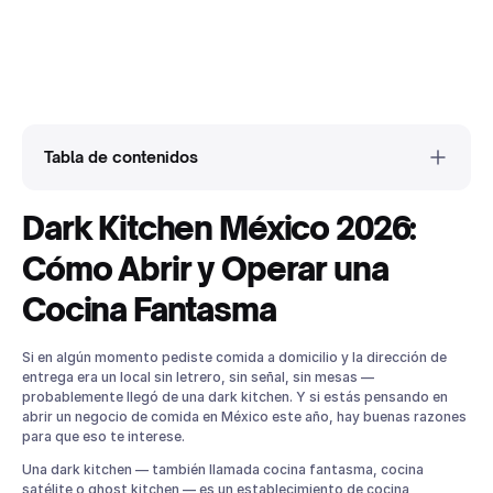
Tabla de contenidos
Dark Kitchen México 2026:
¿Qué es exactamente una dark kitchen?
Dark Kitchen vs Restaurante Tradicional: Diferencias Clave
Cómo Abrir y Operar una
Por qué las dark kitchens siguen creciendo en México en
2026
Cocina Fantasma
Modelos de dark kitchen: cuál encaja con tu operación
Dark kitchen propia (modelo independiente)
Si en algún momento pediste comida a domicilio y la dirección de
Cocina compartida (cloud kitchen / kitchen hub)
entrega era un local sin letrero, sin señal, sin mesas —
probablemente llegó de una dark kitchen. Y si estás pensando en
Extensión de restaurante existente (satellite kitchen)
abrir un negocio de comida en México este año, hay buenas razones
¿Cuánto cuesta abrir una dark kitchen en México en 2026?
para que eso te interese.
Cómo opera una dark kitchen en la práctica
Una dark kitchen — también llamada cocina fantasma, cocina
Tecnología esencial para una dark kitchen rentable
satélite o ghost kitchen — es un establecimiento de cocina