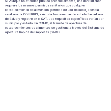
Sí. Aunque no atiendas público presencialmente, una dark kitchen
requiere los mismos permisos sanitarios que cualquier
establecimiento de alimentos: permiso de uso de suelo, licencia
sanitaria de COFEPRIS, aviso de funcionamiento ante la Secretaría
de Salud y registro en el SAT. Los requisitos específicos varían por
municipio y estado. En CDMX, el trámite de apertura de
establecimientos de alimentos se gestiona a través del Sistema de
Apertura Rápida de Empresas (SARE).
¿Cuánto cobra Uber Eats o Rappi a una dark kitchen?
Las comisiones de las plataformas de delivery en México oscilan
entre el 20% y el 35% del valor del pedido, dependiendo del plan
contratado y del volumen de órdenes. Las dark kitchens que
integran sus plataformas con su POS suelen tener acceso a mejores
condiciones comerciales, ya que mantienen tasas de aceptación
más altas. Para conocer los costos exactos actualizados, te
recomendamos consultar directamente con cada plataforma.
¿Cuántos platillos debe tener el menú de una dark
kitchen?
La recomendación general es 15 a 25 platillos por concepto. Un
menú muy amplio ralentiza la operación y aumenta el inventario
necesario. Un menú demasiado corto limita las opciones del
comensal y puede reducir el ticket promedio. El punto óptimo varía