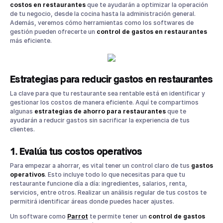
6. Aprovecha los productos de temporada
costos en restaurantes
que te ayudarán a optimizar la operación
de tu negocio, desde la cocina hasta la administración general.
7. Controla los costos energéticos
Además, veremos cómo herramientas como los softwares de
8. Optimiza los turnos de tu personal
gestión pueden ofrecerte un
control de gastos en restaurantes
Cómo gestionar gastos en un restaurante con software
más eficiente.
La importancia de un buen control de gastos en
restaurantes
Herramientas tecnológicas para mejorar la rentabilidad
Estrategias para reducir gastos en restaurantes
Mejores prácticas para ahorrar en tu restaurante
La clave para que tu restaurante sea rentable está en identificar y
Capacita a tu equipo para optimizar recursos
gestionar los costos de manera eficiente. Aquí te compartimos
Reduce desperdicios para maximizar utilidades
algunas
estrategias de ahorro para restaurantes
que te
ayudarán a reducir gastos sin sacrificar la experiencia de tus
Conclusión: Estrategias de ahorro a largo plazo
clientes.
¿Cómo Parrot puede ayudarte a ahorrar dinero?
Agenda una Demo gratuita de Parrot
1. Evalúa tus costos operativos
Para empezar a ahorrar, es vital tener un control claro de tus
gastos
operativos
. Esto incluye todo lo que necesitas para que tu
restaurante funcione día a día: ingredientes, salarios, renta,
servicios, entre otros. Realizar un análisis regular de tus costos te
permitirá identificar áreas donde puedes hacer ajustes.
Un software como
Parrot
te permite tener un
control de gastos