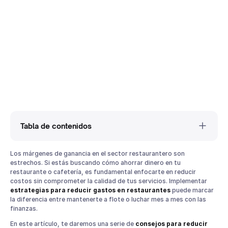
Tabla de contenidos
Los márgenes de ganancia en el sector restaurantero son
Estrategias para reducir gastos en restaurantes
estrechos. Si estás buscando cómo ahorrar dinero en tu
1. Evalúa tus costos operativos
restaurante o cafetería, es fundamental enfocarte en reducir
2. Optimiza el uso de recursos en cocina
costos sin comprometer la calidad de tus servicios. Implementar
estrategias para reducir gastos en restaurantes
puede marcar
3. Implementa un sistema de control de inventarios
la diferencia entre mantenerte a flote o luchar mes a mes con las
4. Reduce el desperdicio de alimentos
finanzas.
5. Capacita a tu personal en el uso eficiente de recursos
En este artículo, te daremos una serie de
consejos para reducir