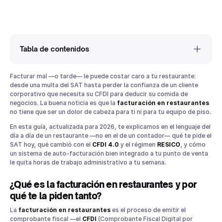
Tabla de contenidos
¿Qué es la facturación en restaurantes y por qué te la piden
Facturar mal —o tarde— le puede costar caro a tu restaurante:
tanto?
desde una multa del SAT hasta perder la confianza de un cliente
corporativo que necesita su CFDI para deducir su comida de
Marco legal 2026: lo que cambió (y lo que sigue igual)
negocios. La buena noticia es que la
facturación en restaurantes
CFDI 4.0 sigue siendo obligatorio, con catálogos
no tiene que ser un dolor de cabeza para ti ni para tu equipo de piso.
actualizados
En esta guía, actualizada para 2026, te explicamos en el lenguaje del
La factura global: periodicidad y qué debe contener
día a día de un restaurante —no en el de un contador— qué te pide el
RESICO: el límite sigue en $3,500,000 al año
SAT hoy, qué cambió con el
CFDI 4.0
y el régimen
RESICO
, y cómo
Tipos de factura que puede emitir tu restaurante
un sistema de auto-facturación bien integrado a tu punto de venta
le quita horas de trabajo administrativo a tu semana.
Factura a comensales (individual)
Factura global
¿Qué es la facturación en restaurantes y por
Factura general (eventos y grupos)
qué te la piden tanto?
Cómo emitir una factura en tu restaurante, paso a paso
La
facturación en restaurantes
es el proceso de emitir el
Errores comunes en la facturación de restaurantes (y cómo
comprobante fiscal —el
CFDI
(Comprobante Fiscal Digital por