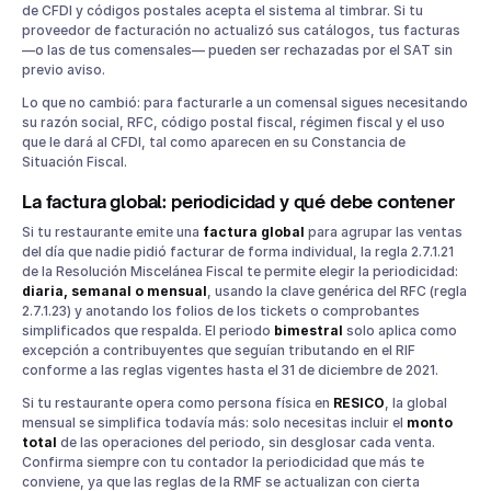
de CFDI y códigos postales acepta el sistema al timbrar. Si tu
proveedor de facturación no actualizó sus catálogos, tus facturas
—o las de tus comensales— pueden ser rechazadas por el SAT sin
previo aviso.
Lo que no cambió: para facturarle a un comensal sigues necesitando
su razón social, RFC, código postal fiscal, régimen fiscal y el uso
que le dará al CFDI, tal como aparecen en su Constancia de
Situación Fiscal.
La factura global: periodicidad y qué debe contener
Si tu restaurante emite una
factura global
para agrupar las ventas
del día que nadie pidió facturar de forma individual, la regla 2.7.1.21
de la Resolución Miscelánea Fiscal te permite elegir la periodicidad:
diaria, semanal o mensual
, usando la clave genérica del RFC (regla
2.7.1.23) y anotando los folios de los tickets o comprobantes
simplificados que respalda. El periodo
bimestral
solo aplica como
excepción a contribuyentes que seguían tributando en el RIF
conforme a las reglas vigentes hasta el 31 de diciembre de 2021.
Si tu restaurante opera como persona física en
RESICO
, la global
mensual se simplifica todavía más: solo necesitas incluir el
monto
total
de las operaciones del periodo, sin desglosar cada venta.
Confirma siempre con tu contador la periodicidad que más te
conviene, ya que las reglas de la RMF se actualizan con cierta