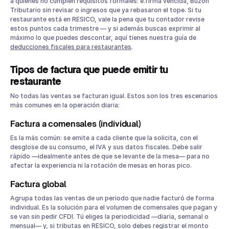
a quienes no cumplen requisitos formales: e.firma vencida, Buzón
Tributario sin revisar o ingresos que ya rebasaron el tope. Si tu
restaurante está en RESICO, vale la pena que tu contador revise
estos puntos cada trimestre — y si además buscas exprimir al
máximo lo que puedes descontar, aquí tienes nuestra guía de
deducciones fiscales para restaurantes
.
Tipos de factura que puede emitir tu
restaurante
No todas las ventas se facturan igual. Estos son los tres escenarios
más comunes en la operación diaria:
Factura a comensales (individual)
Es la más común: se emite a cada cliente que la solicita, con el
desglose de su consumo, el IVA y sus datos fiscales. Debe salir
rápido —idealmente antes de que se levante de la mesa— para no
afectar la experiencia ni la rotación de mesas en horas pico.
Factura global
Agrupa todas las ventas de un periodo que nadie facturó de forma
individual. Es la solución para el volumen de comensales que pagan y
se van sin pedir CFDI. Tú eliges la periodicidad —diaria, semanal o
mensual— y, si tributas en RESICO, solo debes registrar el monto