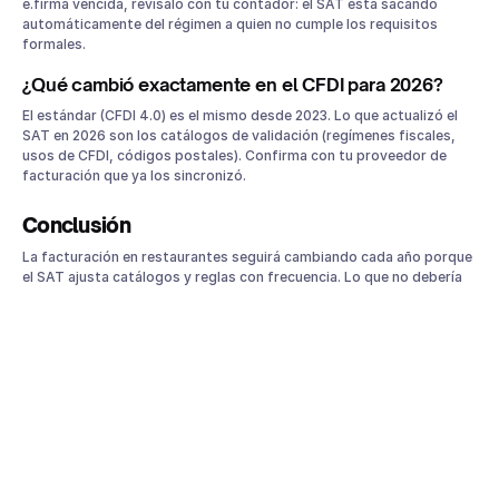
e.firma vencida, revísalo con tu contador: el SAT está sacando
automáticamente del régimen a quien no cumple los requisitos
formales.
¿Qué cambió exactamente en el CFDI para 2026?
El estándar (CFDI 4.0) es el mismo desde 2023. Lo que actualizó el
SAT en 2026 son los catálogos de validación (regímenes fiscales,
usos de CFDI, códigos postales). Confirma con tu proveedor de
facturación que ya los sincronizó.
Conclusión
La facturación en restaurantes seguirá cambiando cada año porque
el SAT ajusta catálogos y reglas con frecuencia. Lo que no debería
cambiar es cuánto tiempo le dedica tu equipo a resolverla: con un
sistema de auto-facturación integrado a tu punto de venta, tus
comensales se facturan solos y tú te enfocas en el servicio y en la
cocina.
Conoce las
soluciones de Parrot
y descubre cómo automatizar la
facturación de tu restaurante de principio a fin.
Esta guía tiene fines informativos y operativos. Para tu caso fiscal
particular, confírmalo siempre con tu contador o directamente en el
Portal del SAT
.