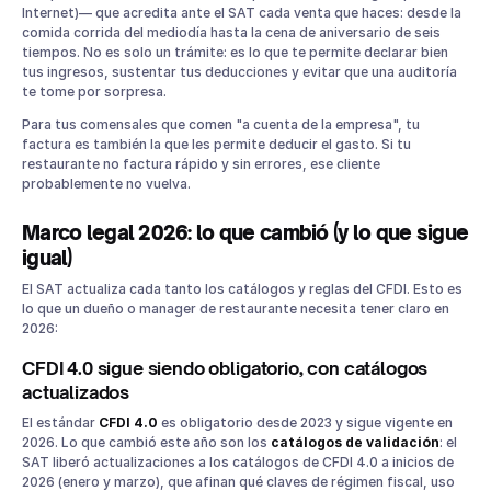
evitarlos)
Internet)— que acredita ante el SAT cada venta que haces: desde la
Cómo Parrot te ayuda con la facturación de tu restaurante
comida corrida del mediodía hasta la cena de aniversario de seis
tiempos. No es solo un trámite: es lo que te permite declarar bien
Preguntas frecuentes sobre facturación en restaurantes
tus ingresos, sustentar tus deducciones y evitar que una auditoría
¿Es obligatorio emitir facturas en un restaurante en
te tome por sorpresa.
México?
Para tus comensales que comen "a cuenta de la empresa", tu
¿Qué pasa si un cliente no pide factura en el momento?
factura es también la que les permite deducir el gasto. Si tu
¿Cada cuánto puedo emitir mi factura global?
restaurante no factura rápido y sin errores, ese cliente
¿Mi restaurante puede tributar en RESICO?
probablemente no vuelva.
¿Qué cambió exactamente en el CFDI para 2026?
Marco legal 2026: lo que cambió (y lo que sigue
Conclusión
igual)
El SAT actualiza cada tanto los catálogos y reglas del CFDI. Esto es
lo que un dueño o manager de restaurante necesita tener claro en
2026:
CFDI 4.0 sigue siendo obligatorio, con catálogos
actualizados
El estándar
CFDI 4.0
es obligatorio desde 2023 y sigue vigente en
2026. Lo que cambió este año son los
catálogos de validación
: el
SAT liberó actualizaciones a los catálogos de CFDI 4.0 a inicios de
2026 (enero y marzo), que afinan qué claves de régimen fiscal, uso