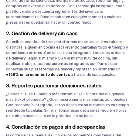
dinero de forma silenciosa: merma no detectada, robo hormiga y
compras en exceso o en defecto. Con tecnología integrada, cada
platillo vendido descuenta ingredientes del inventario
automáticamente. Puedes saber en cualquier momento cuántas
piezas de res quedan sin hacer un conteo físico.
2. Gestión de delivery sin caos
Si recibes pedidos de tres plataformas distintas en tres tablets
distintas, alguien en cocina está leyendo pantallas todo el tiempo y
cometiendo errores. Con un sistema integrado, todas las órdenes
de delivery llegan al mismo POS y al mismo
KDS de cocina
, sin
duplicar trabajo. Los restaurantes integrados con Parrot que
conectan sus
plataformas de delivery
reportan en promedio un
+126% en crecimiento de ventas
a través de esos canales.
3. Reportes para tomar decisiones reales
¿Sabes cuál es tu platillo más rentable? ¿Cuál hora del día genera
más ticket promedio? ¿Qué mesero cierra más ventas adicionales?
Con tecnología integrada, estos datos están disponibles en tiempo
real desde tu celular. Sin ella, tomar esas decisiones requiere horas
de trabajo manual — y en la práctica, no se hace.
4. Conciliación de pagos sin discrepancias
El corte de caja manual es uno de los momentos más tensos del