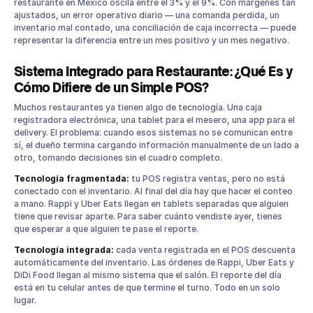
restaurante en México oscila entre el 3% y el 9%. Con márgenes tan
ajustados, un error operativo diario — una comanda perdida, un
inventario mal contado, una conciliación de caja incorrecta — puede
representar la diferencia entre un mes positivo y un mes negativo.
Sistema Integrado para Restaurante: ¿Qué Es y
Cómo Difiere de un Simple POS?
Muchos restaurantes ya tienen algo de tecnología. Una caja
registradora electrónica, una tablet para el mesero, una app para el
delivery. El problema: cuando esos sistemas no se comunican entre
sí, el dueño termina cargando información manualmente de un lado a
otro, tomando decisiones sin el cuadro completo.
Tecnología fragmentada:
tu POS registra ventas, pero no está
conectado con el inventario. Al final del día hay que hacer el conteo
a mano. Rappi y Uber Eats llegan en tablets separadas que alguien
tiene que revisar aparte. Para saber cuánto vendiste ayer, tienes
que esperar a que alguien te pase el reporte.
Tecnología integrada:
cada venta registrada en el POS descuenta
automáticamente del inventario. Las órdenes de Rappi, Uber Eats y
DiDi Food llegan al mismo sistema que el salón. El reporte del día
está en tu celular antes de que termine el turno. Todo en un solo
lugar.