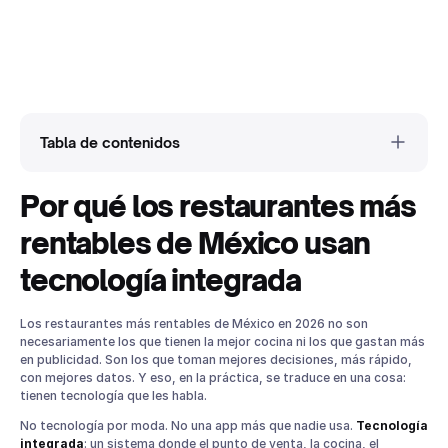
Tabla de contenidos
Por qué los restaurantes más
El panorama real de la industria restaurantera en México en
2026
rentables de México usan
Sistema Integrado para Restaurante: ¿Qué Es y Cómo Difiere
de un Simple POS?
tecnología integrada
5 Áreas Donde el Software para Restaurantes Transforma tu
Operación
1. Control de inventario en tiempo real
Los restaurantes más rentables de México en 2026 no son
necesariamente los que tienen la mejor cocina ni los que gastan más
2. Gestión de delivery sin caos
en publicidad. Son los que toman mejores decisiones, más rápido,
3. Reportes para tomar decisiones reales
con mejores datos. Y eso, en la práctica, se traduce en una cosa:
4. Conciliación de pagos sin discrepancias
tienen tecnología que les habla.
5. Visibilidad total desde cualquier lugar
No tecnología por moda. No una app más que nadie usa.
Tecnología
Casos reales: lo que logran los restaurantes que integran su
integrada
: un sistema donde el punto de venta, la cocina, el