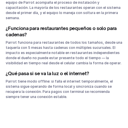
equipo de Parrot acompaña el proceso de instalación y
capacitación. La mayoría de los restaurantes operan con el sistema
desde el primer día, y el equipo lo maneja con soltura en la primera
semana.
¿Funciona para restaurantes pequeños o solo para
cadenas?
Parrot funciona para restaurantes de todos los tamaños, desde una
taquería con 5 mesas hasta cadenas con múltiples sucursales. El
impacto es especialmente notable en restaurantes independientes
donde el dueño no puede estar presente todo el tiempo — la
visibilidad en tiempo real desde el celular cambia la forma de operar.
¿Qué pasa si se va la luz o el internet?
Parrot tiene modo offline: si falla el internet temporalmente, el
sistema sigue operando de forma local y sincroniza cuando se
recupera la conexión. Para pagos con terminal se recomienda
siempre tener una conexión estable.
¿Parrot se integra con mi sistema de facturación?
Sí. Los comensales pueden facturar escaneando un código QR en su
ticket, cumpliendo con los requisitos del SAT y CFDI 4.0 — sin
necesidad de que el mesero tome datos ni gestione el proceso.