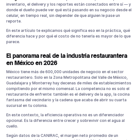
tecnología
inventario, el delivery y los reportes están conectados entre sí — y
donde el dueño puede ver qué está pasando en su negocio desde el
¿Cuánto Cuesta No Tener Tecnología Integrada en tu
Restaurante?
celular, en tiempo real, sin depender de que alguien le pase un
reporte.
Plataforma de Gestión para Restaurantes: Cómo Parrot
Conecta Todo
En este artículo te explicamos qué significa eso en la práctica, qué
Preguntas frecuentes sobre tecnología integrada para
diferencia hace y por qué el costo de no tenerla es mayor de lo que
restaurantes
parece.
¿Qué tan difícil es implementar un sistema integrado como
Parrot?
El panorama real de la industria restaurantera
¿Funciona para restaurantes pequeños o solo para
en México en 2026
cadenas?
México tiene más de 600,000 unidades de negocio en el sector
¿Qué pasa si se va la luz o el internet?
restaurantero. Solo en la Zona Metropolitana del Valle de México,
¿Parrot se integra con mi sistema de facturación?
Guadalajara y Monterrey hay decenas de miles de establecimientos
¿Cómo sé si Parrot es la solución correcta para mi tipo de
compitiendo por el mismo comensal. La competencia no es solo el
restaurante?
restaurante de enfrente: también es el delivery de la app, la cocina
fantasma del vecindario y la cadena que acaba de abrir su cuarta
sucursal en tu colonia.
En este contexto, la eficiencia operativa no es un diferenciador
opcional. Es la diferencia entre crecer y sobrevivir con el agua al
cuello.
Según datos de la CANIRAC, el margen neto promedio de un